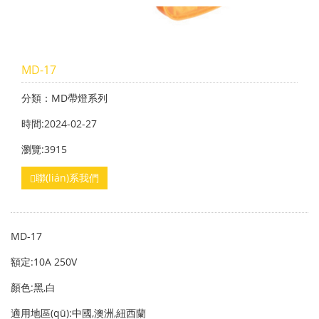
MD-17
分類：MD帶燈系列
時間:2024-02-27
瀏覽:3915
聯(lián)系我們
MD-17
額定:10A 250V
顏色:黑,白
適用地區(qū):中國,澳洲,紐西蘭