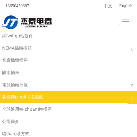
13650459687
中文
English
Categ
MD帶燈系列
網(wǎng)站首頁
NEMA插頭插座
音響插頭插座
防水插座
電源插頭插座
各國轉(zhuǎn)換插座
全球通用轉(zhuǎn)換插座
公司簡介
聯(lián)系方式