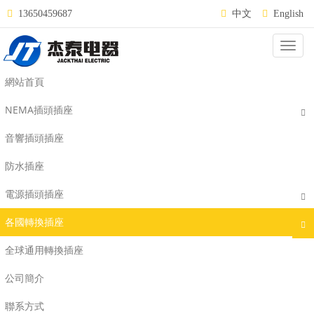
13650459687
中文
English
Categ
AS澳洲插孔系列
網站首頁
NEMA插頭插座
音響插頭插座
防水插座
電源插頭插座
各國轉換插座
全球通用轉換插座
公司簡介
AS-320
AS-14NH
聯系方式