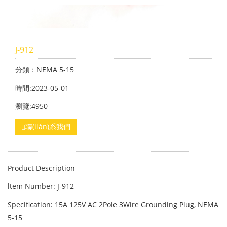
J-912
分類：NEMA 5-15
時間:2023-05-01
瀏覽:4950
聯(lián)系我們
Product Description
ltem Number: J-912
Specification: 15A 125V AC 2Pole 3Wire Grounding Plug, NEMA
5-15