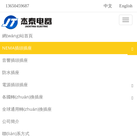
13650459687
中文
English
Categ
NEMA 5-15
網(wǎng)站首頁
NEMA插頭插座
音響插頭插座
防水插座
電源插頭插座
各國轉(zhuǎn)換插座
全球通用轉(zhuǎn)換插座
公司簡介
聯(lián)系方式