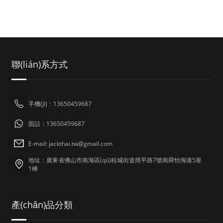
聯(lián)系方式
手機(jī)：13650459687
固話：13650459687
E-mail: jackthai.tw@gmail.com
地址：廣東省佛山市南海區(qū)桂城街道簡平路7號南舜怡海港5座
1棟
產(chǎn)品分類