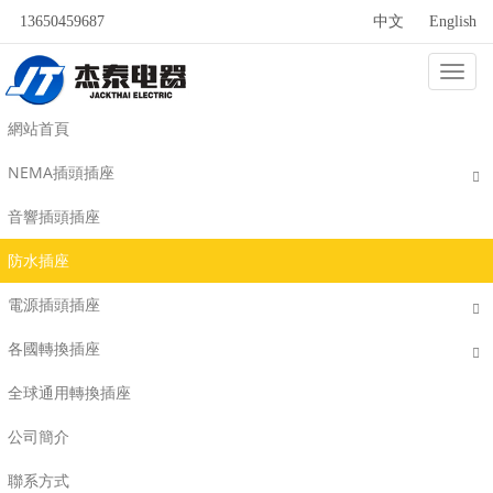
13650459687
中文
English
Categ
防水插座
網站首頁
NEMA插頭插座
音響插頭插座
防水插座
電源插頭插座
各國轉換插座
全球通用轉換插座
公司簡介
聯系方式