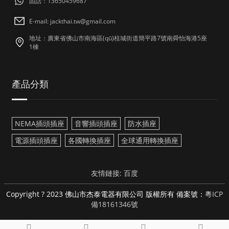
固話：13650459687
E-mail: jackthai.tw@gmail.com
地址：廣東省佛山市南海區(qū)桂城街道簡平路7號南舜怡海港5座
1棟
產品分類
NEMA插頭插座
音響插頭插座
防水插座
電源插頭插座
各國轉換插座
全球通用轉換插座
友情鏈接:
百度
Copyright ? 2023 佛山市杰泰電器有限公司 版權所有 備案號：
粵ICP
備18161346號