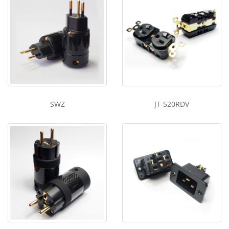
SWZ
JT-520RDV