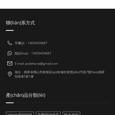
聯(lián)系方式
手機(jī)：13650459687
固話(huà)：13650459687
E-mail: jackthai.tw@gmail.com
地址：廣東省佛山市南海區(qū)桂城街道簡(jiǎn)平路7號(hào)南舜
怡海港5座1棟
產(chǎn)品分類(lèi)
NEMA插頭插座
音響插頭插座
防水插座