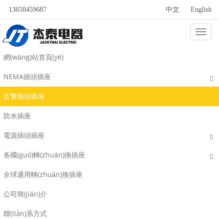
13650459687
中文
English
Categ
音響插頭插座
網(wǎng)站首頁(yè)
NEMA插頭插座
音響插頭插座
防水插座
電源插頭插座
各國(guó)轉(zhuǎn)換插座
全球通用轉(zhuǎn)換插座
公司簡(jiǎn)介
聯(lián)系方式