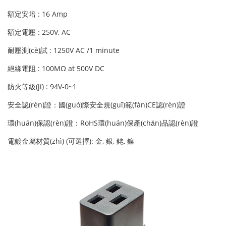
額定安培 : 16 Amp
額定電壓 : 250V, AC
耐壓測(cè)試 : 1250V AC /1 minute
絕緣電阻 : 100MΩ at 500V DC
防火等級(jí) : 94V-0~1
安全認(rèn)證：國(guó)際安全規(guī)範(fàn)CE認(rèn)證
環(huán)保認(rèn)證：RoHS環(huán)保產(chǎn)品認(rèn)證
電鍍金屬材質(zhì) (可選擇): 金, 銀, 銠, 鎳