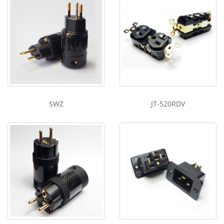
SWZ
JT-520RDV