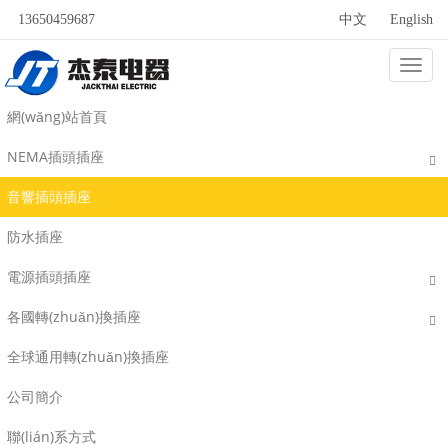
13650459687
中文
English
Categ
音響插頭插座
網(wǎng)站首頁
NEMA插頭插座
音響插頭插座
防水插座
電源插頭插座
各國轉(zhuǎn)換插座
全球通用轉(zhuǎn)換插座
公司簡介
聯(lián)系方式