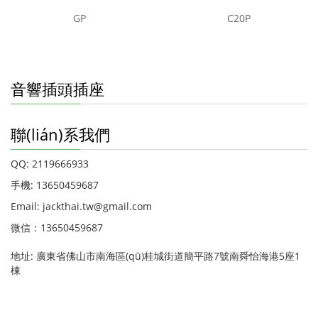
GP
C20P
音響插頭插座
聯(lián)系我們
QQ: 2119666933
手機: 13650459687
Email: jackthai.tw@gmail.com
微信：13650459687
地址: 廣東省佛山市南海區(qū)桂城街道簡平路7號南舜怡海港5座1
棟