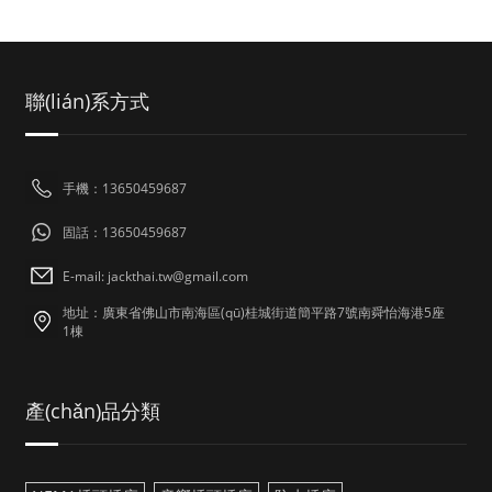
聯(lián)系方式
手機：13650459687
固話：13650459687
E-mail: jackthai.tw@gmail.com
地址：廣東省佛山市南海區(qū)桂城街道簡平路7號南舜怡海港5座
1棟
產(chǎn)品分類