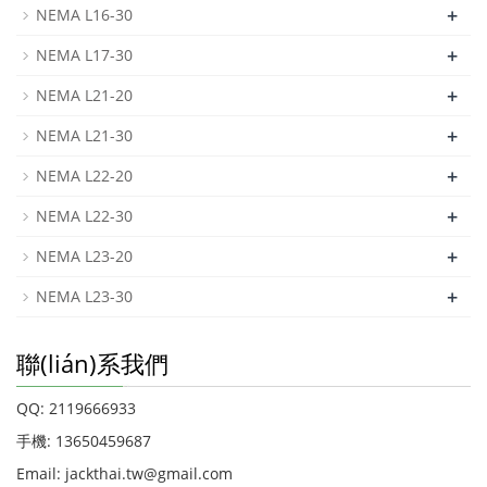
+
NEMA L16-30
+
NEMA L17-30
+
NEMA L21-20
+
NEMA L21-30
+
NEMA L22-20
+
NEMA L22-30
+
NEMA L23-20
+
NEMA L23-30
聯(lián)系我們
QQ: 2119666933
手機: 13650459687
Email: jackthai.tw@gmail.com