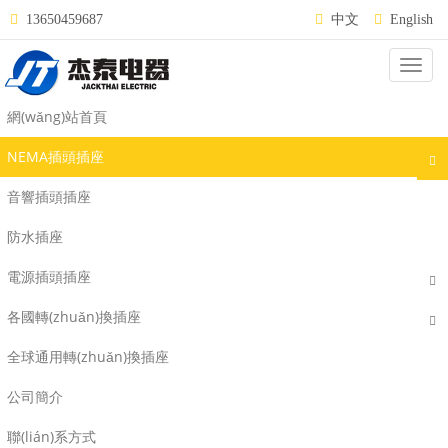
13650459687
中文
English
Categ
NEMA插頭插座
網(wǎng)站首頁
NEMA插頭插座
音響插頭插座
防水插座
電源插頭插座
各國轉(zhuǎn)換插座
全球通用轉(zhuǎn)換插座
公司簡介
WJ-9533
WJ-8533
聯(lián)系方式