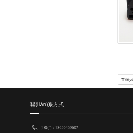
首頁(yè
聯(lián)系方式
手機(jī)：13650459687