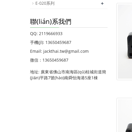
+
E-020系列
聯(lián)系我們
QQ: 2119666933
手機(jī): 13650459687
Email: jackthai.tw@gmail.com
微信：13650459687
地址: 廣東省佛山市南海區(qū)桂城街道簡
(jiǎn)平路7號(hào)南舜怡海港5座1棟