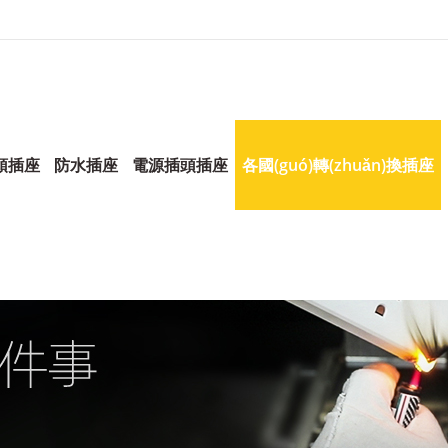
頭插座
防水插座
電源插頭插座
各國(guó)轉(zhuǎn)換插座