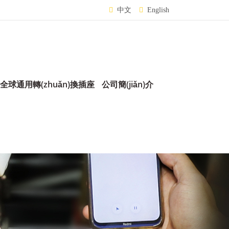
中文
English
全球通用轉(zhuǎn)換插座
公司簡(jiǎn)介