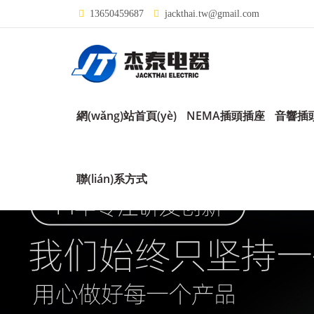
13650459687
jackthai.tw@gmail.com
網(wǎng)站首頁(yè)
NEMA插頭插座
音響插
聯(lián)系方式