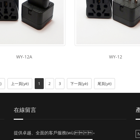
WY-12A
WY-12
)
上一頁(yè)
1
2
3
下一頁(yè)
尾頁(yè)
在線留言
產
提供卓越、全面的客戶服務(wù)。