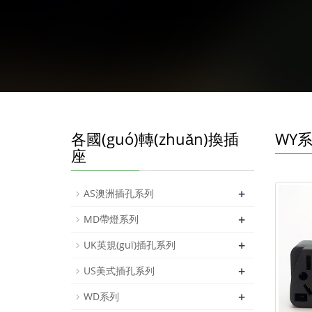
各國(guó)轉(zhuǎn)換插
WY
座
+
AS澳洲插孔系列
+
MD帶燈系列
+
UK英規(guī)插孔系列
+
US美式插孔系列
+
WD系列