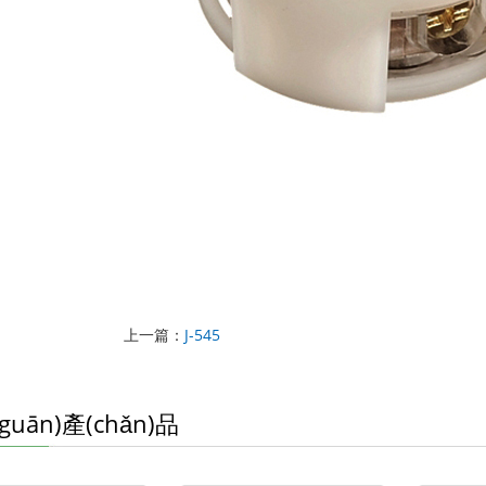
上一篇：
J-545
guān)產(chǎn)品