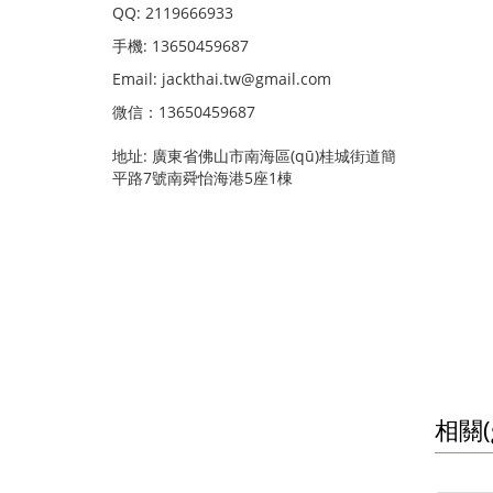
QQ: 2119666933
手機: 13650459687
Email: jackthai.tw@gmail.com
微信：13650459687
地址: 廣東省佛山市南海區(qū)桂城街道簡
平路7號南舜怡海港5座1棟
相關(