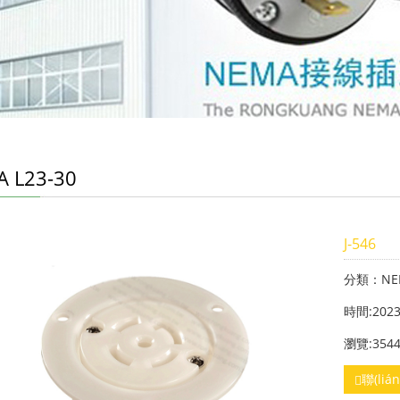
 L23-30
J-546
分類：NEM
時間:2023
瀏覽:354
聯(li