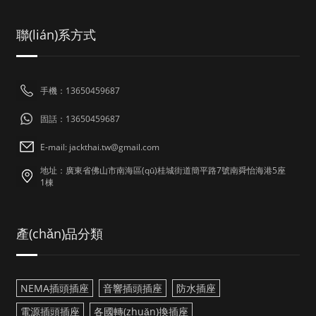
聯(lián)系方式
手機：13650459687
固話：13650459687
E-mail: jackthai.tw@gmail.com
地址：廣東省佛山市南海區(qū)桂城街道簡平路7號南舜怡海港5座
1棟
產(chǎn)品分類
NEMA插頭插座
音響插頭插座
防水插座
電源插頭插座
各國轉(zhuǎn)換插座