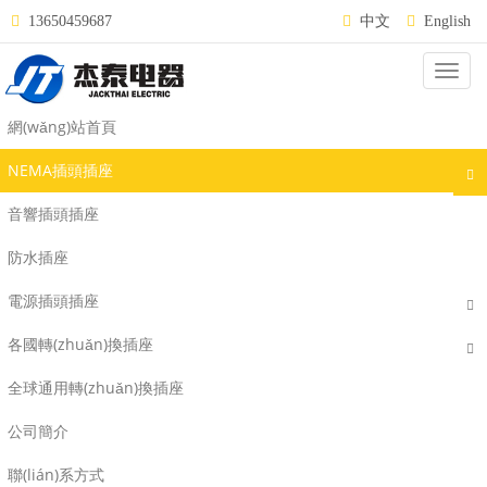
13650459687
中文
English
Categ
NEMA L23-20
網(wǎng)站首頁
NEMA插頭插座
音響插頭插座
防水插座
電源插頭插座
各國轉(zhuǎn)換插座
全球通用轉(zhuǎn)換插座
公司簡介
WJ-9523
WJ-8523
聯(lián)系方式