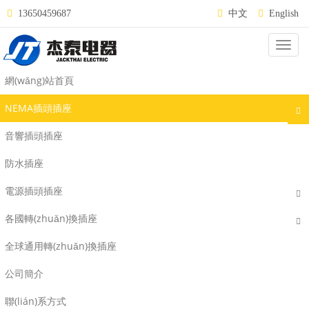
13650459687
中文
English
Categ
NEMA L16-20
網(wǎng)站首頁
NEMA插頭插座
音響插頭插座
防水插座
電源插頭插座
各國轉(zhuǎn)換插座
全球通用轉(zhuǎn)換插座
公司簡介
WJ-9422
WJ-8422
聯(lián)系方式