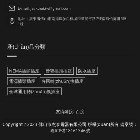
E-mail: jackthai.tw@gmail.com
地址：廣東省佛山市南海區(qū)桂城街道簡平路7號南舜怡海港5座
1棟
產(chǎn)品分類
NEMA插頭插座
音響插頭插座
防水插座
電源插頭插座
各國轉(zhuǎn)換插座
全球通用轉(zhuǎn)換插座
友情鏈接:
百度
Copyright ? 2023 佛山市杰泰電器有限公司 版權(quán)所有 備案號：
粵ICP備18161346號