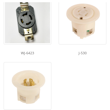
WJ-6423
J-530