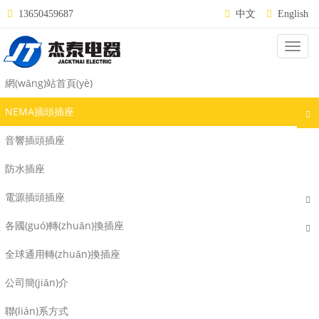
13650459687
中文
English
Categ
NEMA L7-30
網(wǎng)站首頁(yè)
NEMA插頭插座
音響插頭插座
防水插座
電源插頭插座
各國(guó)轉(zhuǎn)換插座
全球通用轉(zhuǎn)換插座
公司簡(jiǎn)介
WJ-9335
WJ-8335
聯(lián)系方式