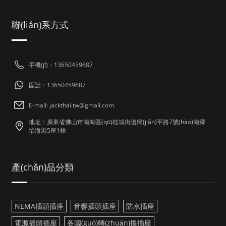
聯(lián)系方式
手機(jī)：13650459687
固話：13650459687
E-mail: jackthai.tw@gmail.com
地址：廣東省佛山市南海區(qū)桂城街道簡(jiǎn)平路7號(hào)南舜
怡海港5座1棟
產(chǎn)品分類
NEMA插頭插座
音響插頭插座
防水插座
電源插頭插座
各國(guó)轉(zhuǎn)換插座