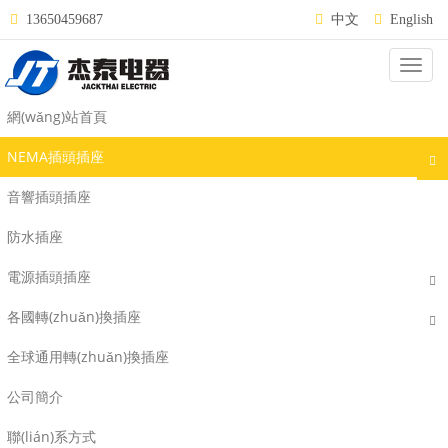
13650459687
中文
English
Categ
NEMA L6-15
網(wǎng)站首頁
NEMA插頭插座
音響插頭插座
防水插座
電源插頭插座
各國轉(zhuǎn)換插座
全球通用轉(zhuǎn)換插座
公司簡介
J-707
J-805
聯(lián)系方式