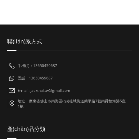
聯(lián)系方式
手機(jī)：13650459687
固話：13650459687
E-mail: jackthai.tw@gmail.com
地址：廣東省佛山市南海區(qū)桂城街道簡平路7號南舜怡海港5座
1棟
產(chǎn)品分類