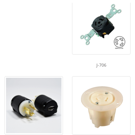
J-706